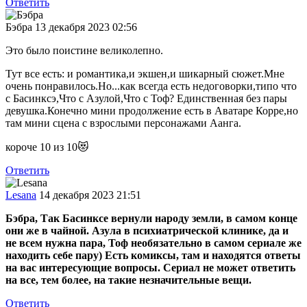
Ответить
Бэбра
13 декабря 2023 02:56
Это было поистине великолепно.
Тут все есть: и романтика,и экшен,и шикарный сюжет.Мне
очень понравилось.Но...как всегда есть недоговорки,типо что
с Басинксэ,Что с Азулой,Что с Тоф? Единственная без пары
девушка.Конечно мини продолжение есть в Аватаре Корре,но
там мини сцена с взрослыми персонажами Аанга.
короче 10 из 10😻
Ответить
Lesana
14 декабря 2023 21:51
Бэбра
, Так Басинксе вернули народу земли, в самом конце
они же в чайной. Азула в психиатрической клинике, да и
не всем нужна пара, Тоф необязательно в самом сериале же
находить себе пару) Есть комиксы, там и находятся ответы
на вас интересующие вопросы. Сериал не может ответить
на все, тем более, на такие незначительные вещи.
Ответить