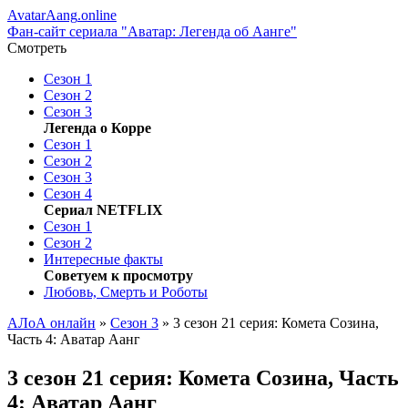
AvatarAang
.online
Фан-сайт сериала "Аватар: Легенда об Аанге"
Смотреть
Сезон 1
Сезон 2
Сезон 3
Легенда о Корре
Сезон 1
Сезон 2
Сезон 3
Сезон 4
Сериал NETFLIX
Сезон 1
Сезон 2
Интересные факты
Советуем к просмотру
Любoвь, Cмeрть и Poбoты
АЛоА онлайн
»
Сезон 3
» 3 сезон 21 серия: Комета Созина,
Часть 4: Аватар Аанг
3 сезон 21 серия: Комета Созина, Часть
4: Аватар Аанг