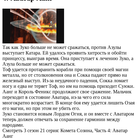
Так как Зуко больше не может сражаться, против Азулы
выступает Катара. Ей удалось проявить хитрость и обойти
принцессу, выиграв время. Она приступает к лечению Зуко, а
Азула больше не может сражаться.
Тоф удается протаранить корабли при помощи своей магии
металла, но от столкновения она и Сокка падают прямо на
железный выступ. Из-за неудачного падения, Сокка ломает
ногу и едва не теряет Тоф, но им на помощь приходит Суюки.
Аанг и Король Феникс продолжают свое сражение. Мальчик
переходит в состояние Аватара, из-за чего его сила
многократно возрастает. В конце боя ему удается лишить Озая
его магии, но при этом не убить его.
Зуко становится новым Лордом Огня, и он вместе с Аватаром
теперь должен отвечать за сохранение гармонии между
народами.
Смотреть 3 сезон 21 серия: Комета Созина, Часть 4: Аватар
Аанг