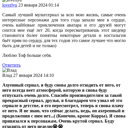
loverlyu
23 января 2024 01:14
Самый лучший мультсериал за всю мою жизнь, самые очень
интересные персонажи для того года запали мне в сердце,
очень вайбовые приключения аватара и его друзей могут
снится мне ещё лет 20, когда пересматриваешь этот шедевр
становится более понятны некоторые детали и ностальгия
бьёт прям по сердцу, для тех годов это самое лучшее что могло
быть для детей и не только)
Люблю Тоф больше себя.
Ответить
Влад
27 января 2024 14:10
Ахуенный сериал, я буду снова долго отходить от него, от
него всегда веет атмосферой, которую я снова буду
отпускать очень долго. Спасибо производителям за такой
прекрасный сериал, друзья, я благодарен что узнал об это
сериале в детстве, я его пересмотрел, теперь я снова плачу
от него. Я не знаю, что сейчас делать, ведь, он ахеренный и
продолжения с ним нет...( (Конечно, кроме Корры). Я снова
привязался к персонажам, Очень крутой сериал. Буду
отходить от него неделю😭😭