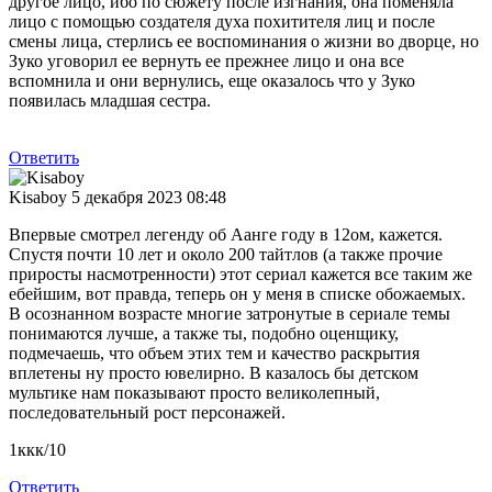
другое лицо, ибо по сюжету после изгнания, она поменяла
лицо с помощью создателя духа похитителя лиц и после
смены лица, стерлись ее воспоминания о жизни во дворце, но
Зуко уговорил ее вернуть ее прежнее лицо и она все
вспомнила и они вернулись, еще оказалось что у Зуко
появилась младшая сестра.
Ответить
Kisaboy
5 декабря 2023 08:48
Впервые смотрел легенду об Аанге году в 12ом, кажется.
Спустя почти 10 лет и около 200 тайтлов (а также прочие
приросты насмотренности) этот сериал кажется все таким же
ебейшим, вот правда, теперь он у меня в списке обожаемых.
В осознанном возрасте многие затронутые в сериале темы
понимаются лучше, а также ты, подобно оценщику,
подмечаешь, что объем этих тем и качество раскрытия
вплетены ну просто ювелирно. В казалось бы детском
мультике нам показывают просто великолепный,
последовательный рост персонажей.
1ккк/10
Ответить