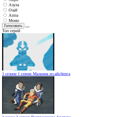
Азула
Озай
Аппа
Момо
Голосовать
Топ серий
1 сезоне 1 серия: Мальчик из айсберга