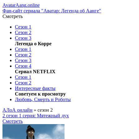
AvatarAang
.online
Фан-сайт сериала "Аватар: Легенда об Аанге"
Смотреть
Сезон 1
Сезон 2
Сезон 3
Легенда о Корре
Сезон 1
Сезон 2
Сезон 3
Сезон 4
Сериал NETFLIX
Сезон 1
Сезон 2
Интересные факты
Советуем к просмотру
Любoвь, Cмeрть и Poбoты
АЛоА онлайн
» сезон 2
2 сезон 1 серия: Мятежный дух
Смотреть