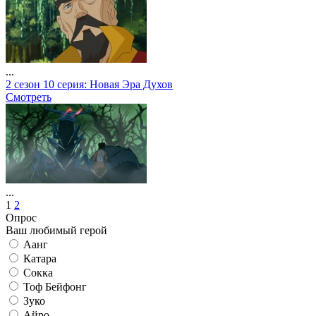
...
2 сезон 10 серия: Новая Эра Духов
Смотреть
...
1
2
Опрос
Ваш любимый герой
Аанг
Катара
Сокка
Тоф Бейфонг
Зуко
Айро