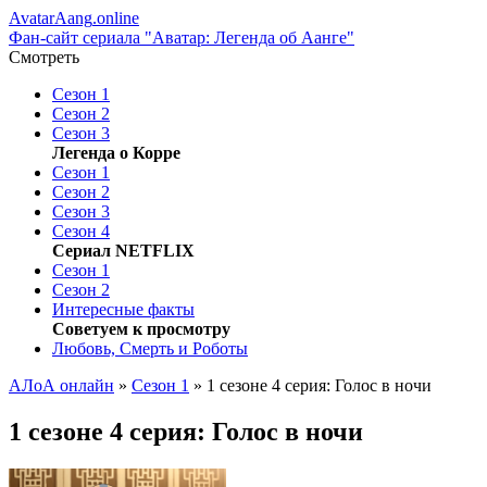
AvatarAang
.online
Фан-сайт сериала "Аватар: Легенда об Аанге"
Смотреть
Сезон 1
Сезон 2
Сезон 3
Легенда о Корре
Сезон 1
Сезон 2
Сезон 3
Сезон 4
Сериал NETFLIX
Сезон 1
Сезон 2
Интересные факты
Советуем к просмотру
Любoвь, Cмeрть и Poбoты
АЛоА онлайн
»
Сезон 1
» 1 сезоне 4 серия: Голос в ночи
1 сезоне 4 серия: Голос в ночи