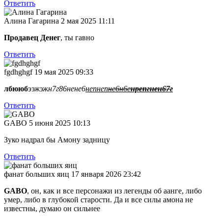
Ответить
Алина Гагарина
2 мая 2025 11:11
Продавец Денег
, ты гавно
Ответить
fgdhghgf
19 мая 2025 09:33
лбююб
ээжэж
н7г86нене6
непнеп
не6н6е
нрепгнен67г
Ответить
GABO
5 июня 2025 10:13
Зуко надрал бы Амону задницу
Ответить
фанат больших яиц
17 января 2026 23:42
GABO
, он, как и все персонажи из легенды об аанге, либо
умер, либо в глубокой старости. Да и все силы амона не
известны, думаю он сильнее